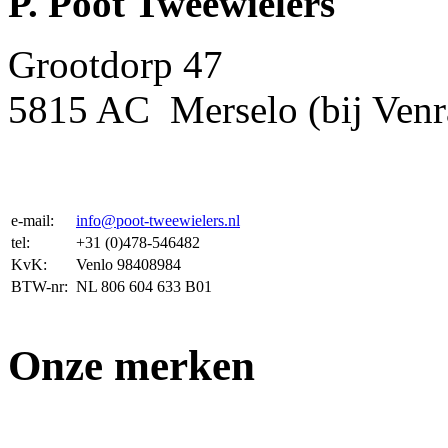
P. Poot Tweewielers
Grootdorp 47
5815 AC Merselo (bij Venr
e-mail:
info@poot-tweewielers.nl
tel:
+31 (0)478-546482
KvK:
Venlo 98408984
BTW-nr:
NL 806 604 633 B01
Onze merken